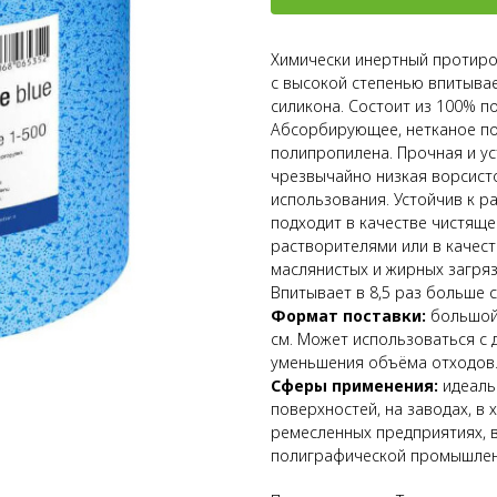
Химически инертный протироч
с высокой степенью впитыва
силикона. Состоит из 100% п
Абсорбирующее, нетканое по
полипропилена. Прочная и ус
чрезвычайно низкая ворсисто
использования. Устойчив к р
подходит в качестве чистяще
растворителями или в качес
маслянистых и жирных загряз
Впитывает в 8,5 раз больше с
Формат поставки:
большой 
см. Может использоваться с 
уменьшения объёма отходов
Сферы применения:
идеаль
поверхностей, на заводах, в
ремесленных предприятиях, 
полиграфической промышленн