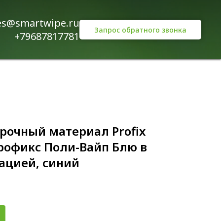
es@smartwipe.ru
Запрос обратного звонка
+79687817781
рочный материал Profix
Профикс Поли-Вайп Блю в
ацией, синий