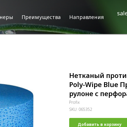
sal
неры
Преимущества
Направления
Нетканый проти
Poly-Wipe Blue 
рулоне с перфор
Profix
SKU:
065352
Добавить в корзину