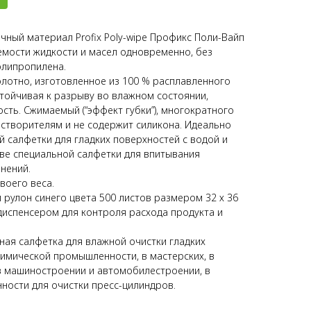
ный материал Profix Poly-wipe Профикс Поли-Вайп
емости жидкости и масел одновременно, без
олипропилена.
лотно, изготовленное из 100 % расплавленного
тойчивая к разрыву во влажном состоянии,
сть. Сжимаемый (“эффект губки”), многократного
астворителям и не содержит силикона. Идеально
й салфетки для гладких поверхностей с водой и
тве специальной салфетки для впитывания
нений.
воего веса.
рулон синего цвета 500 листов размером 32 х 36
диспенсером для контроля расхода продукта и
.
ная салфетка для влажной очистки гладких
 химической промышленности, в мастерских, в
в машиностроении и автомобилестроении, в
ости для очистки пресс-цилиндров.